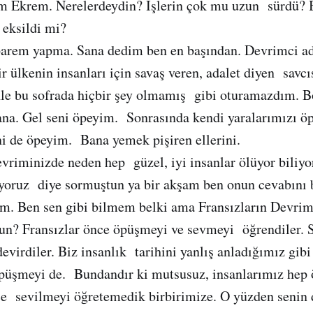
m Ekrem. Nerelerdeydin? İşlerin çok mu uzun sürdü? B
 eksildi mi?
parem yapma. Sana dedim ben en başından. Devrimci a
ülkenin insanları için savaş veren, adalet diyen savcısı
nle bu sofrada hiçbir şey olmamış gibi oturamazdım. 
na. Gel seni öpeyim. Sonrasında kendi yaralarımızı öp
ini de öpeyim. Bana yemek pişiren ellerini.
evriminizde neden hep güzel, iyi insanlar ölüyor bili
üyoruz diye sormuştun ya bir akşam ben onun cevabını 
m. Ben sen gibi bilmem belki ama Fransızların Devrimi
un? Fransızlar önce öpüşmeyi ve sevmeyi öğrendiler. 
devirdiler. Biz insanlık tarihini yanlış anladığımız gib
öpüşmeyi de. Bundandır ki mutsusuz, insanlarımız hep 
e sevilmeyi öğretemedik birbirimize. O yüzden senin