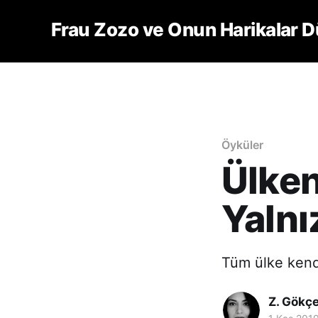
Frau Zozo ve Onun Harikalar D
Öyküler
Ülken
Yalnız
Tüm ülke kendi
Z. Gökç