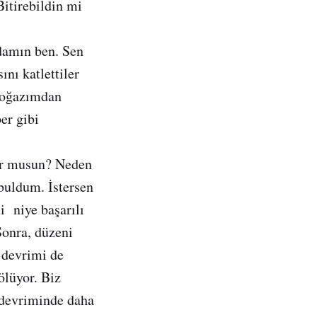
itirebildin mi
damın ben. Sen
nı katlettiler
Boğazımdan
er gibi
yor musun? Neden
buldum. İstersen
 niye başarılı
Sonra, düzeni
i devrimi de
ölüyor. Biz
 devriminde daha