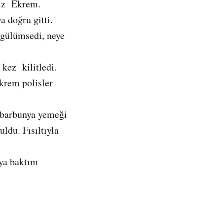
ğiz Ekrem.
a doğru gitti.
 gülümsedi, neye
 kez kilitledi.
rem polisler
 barbunya yemeği
uldu. Fısıltıyla
ya baktım