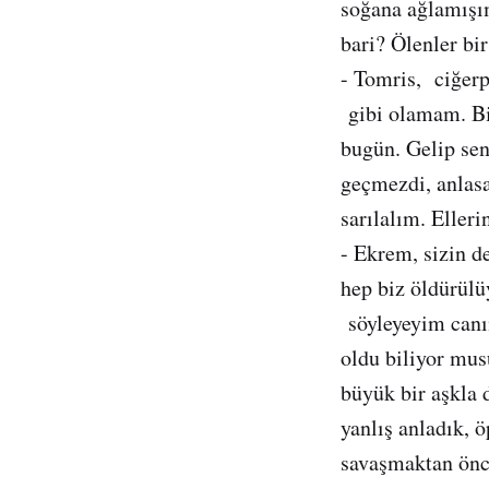
soğana ağlamışı
bari? Ölenler bir
- Tomris, ciğer
gibi olamam. Bir 
bugün. Gelip se
geçmezdi, anlasa
sarılalım. Eller
- Ekrem, sizin d
hep biz öldürül
söyleyeyim canı
oldu biliyor mus
büyük bir aşkla 
yanlış anladık, 
savaşmaktan önc