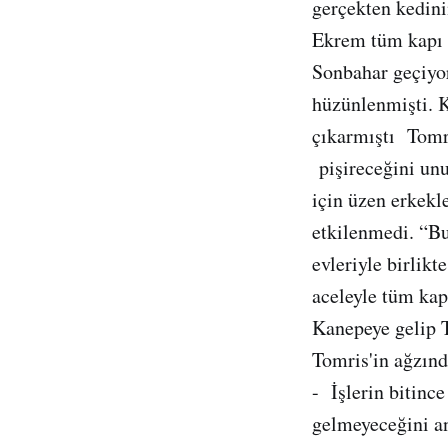
gerçekten kedini
Ekrem tüm kapı v
Sonbahar geçiyo
hüzünlenmişti. K
çıkarmıştı Tomr
pişireceğini unu
için üzen erkekl
etkilenmedi. “Bu
evleriyle birlik
aceleyle tüm kap
Kanepeye gelip T
Tomris'in ağzın
- İşlerin bitinc
gelmeyeceğini a