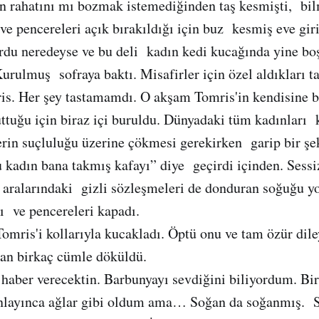
n rahatını mı bozmak istemediğinden taş kesmişti, bi
e pencereleri açık bırakıldığı için buz kesmiş eve giri
rdu neredeyse ve bu deli kadın kedi kucağında yine bo
urulmuş sofraya baktı. Misafirler için özel aldıkları ta
is. Her şey tastamamdı. O akşam Tomris'in kendisine 
ttuğu için biraz içi buruldu. Dünyadaki tüm kadınları 
erin suçluluğu üzerine çökmesi gerekirken garip bir şe
 kadın bana takmış kafayı” diye geçirdi içinden. Sess
te aralarındaki gizli sözleşmeleri de donduran soğuğu y
ı ve pencereleri kapadı.
omris'i kollarıyla kucakladı. Öptü onu ve tam özür dil
dan birkaç cümle döküldü.
e haber verecektin. Barbunyayı sevdiğini biliyordum. Bi
nlayınca ağlar gibi oldum ama… Soğan da soğanmış. S