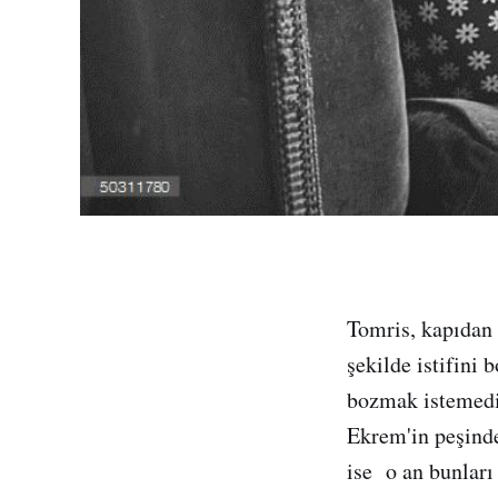
Tomris, kapıdan
şekilde istifini
bozmak istemedi.
Ekrem'in peşinde
ise o an bunlar