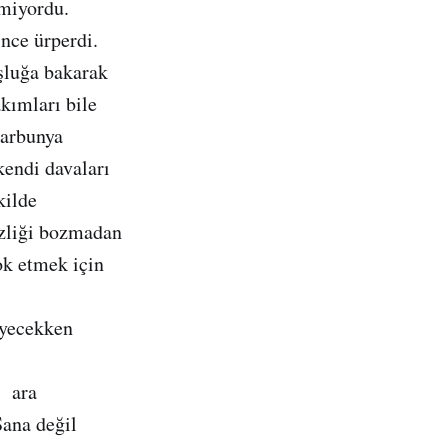
lmiyordu.
nce ürperdi.
şluğa bakarak
kımları bile
barbunya
kendi davaları
kilde
izliği bozmadan
ok etmek için
eyecekken
r ara
ana değil