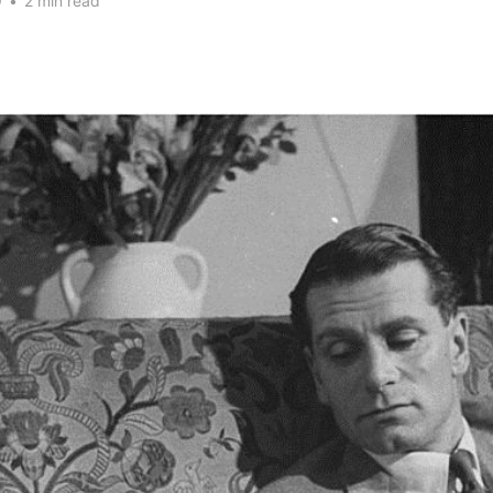
9
•
2 min read