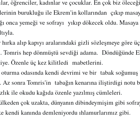
lar, öğrenciler, kadınlar ve çocuklar. En çok biz ölece
lerinin burukluğu ile Ekrem'in kollarından çıkıp masay
ığı onca yemeği ve sofrayı yıkıp dökecek oldu. Masaya
ltıyla.
 hırka alıp kapıyı aralarındaki gizli sözleşmeye göre üç
. Tomris hep dönmüştü sevdiği adama. Döndüğünde Ek
iye. Özenle üç kez kilitledi mabetlerini.
 oturma odasında kendi devrimi ve bir tabak soğumuş
. Az sonra Tomris'in tabağın kenarına iliştirdigi notu b
ızlık ile okudu kağıda özenle yazılmış cümleleri.
ülkeden çok uzakta, dünyanın dibindeymişim gibi sofra
 kendi kanında demleniyordu ıhlamurlarımız gibi.