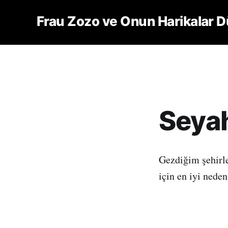
Frau Zozo ve Onun Harikalar D
Seyah
Gezdiğim şehirl
için en iyi neden